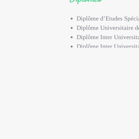
Diplôme d’Etudes Spéci
Diplôme Universitaire de
Diplôme Inter Universita
Diplôme Inter Universit
Diplôme Inter Universi
Diplôme Universitaire 
l’enfant et de l’adolesce
Activité hospitalière
Le Dr GARRIGUE-BECKER 
tabacologie de l’hôpital de