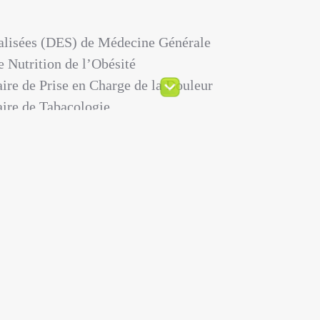
alisées (DES) de Médecine Générale
 Nutrition de l’Obésité
ire de Prise en Charge de la Douleur
aire de Tabacologie
taire D’Hypnose Médicale
» Les Troubles des comportements de
nt »
est responsable de la consultation de
 Carpentras depuis 2011.