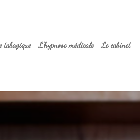
e tabagique
L’hypnose médicale
Le cabinet